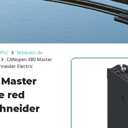
 PLC
Módulos de
CANopen X80 Master
hneider Electric
Master
e red
chneider