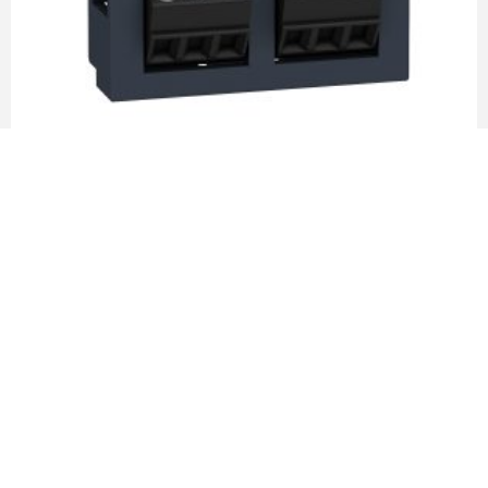
Cartucho externo salida analógica 2x112B para
relé – Schneider Electric
LEER MÁS