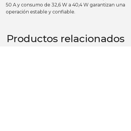
50 A y consumo de 32,6 W a 40,4 W garantizan una
operación estable y confiable.
Productos relacionados
Los Jardines 964, Of. 61 - Huechuraba
232244510
ventas@davinco.cl