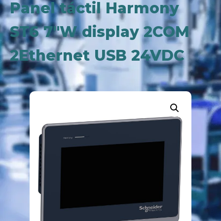
Panel táctil Harmony
ST6 7″W display 2COM
2Ethernet USB 24VDC