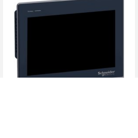
Panel táctil Harmony ST6 10” USB, COM,
Ethernet, 24VDC – Schneider Electric
LEER MÁS