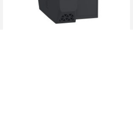
CPU M580-60 con RIO y memoria 64 MB –
Schneider Electric
LEER MÁS