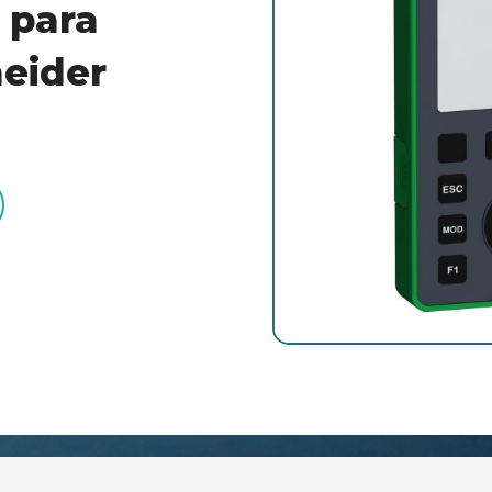
 para
neider