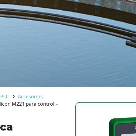
 PLC
Accesorios
dicon M221 para control –
ica