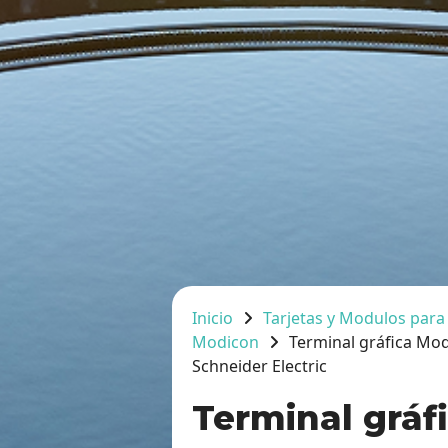
Inicio
Tarjetas y Modulos para
Modicon
Terminal gráfica Mo
Schneider Electric
Terminal gráf