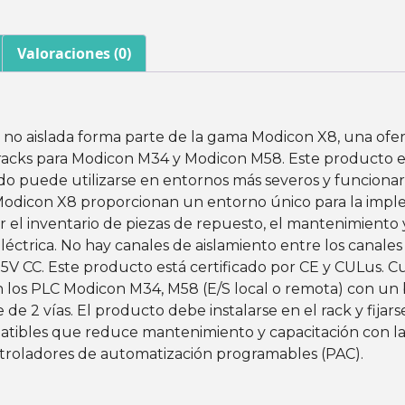
Valoraciones (0)
 no aislada forma parte de la gama Modicon X8, una ofe
 racks para Modicon M34 y Modicon M58. Este producto e
zado puede utilizarse en entornos más severos y funcion
 Modicon X8 proporcionan un entorno único para la imp
 el inventario de piezas de repuesto, el mantenimiento y
ctrica. No hay canales de aislamiento entre los canales y
75V CC. Este producto está certificado por CE y CULus. 
 los PLC Modicon M34, M58 (E/S local o remota) con un 
de 2 vías. El producto debe instalarse en el rack y fijars
bles que reduce mantenimiento y capacitación con las 
ontroladores de automatización programables (PAC).