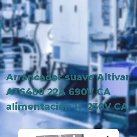
Arrancador suave Altivar
ATS480 22A 690V CA
alimentación 11 .230V CA