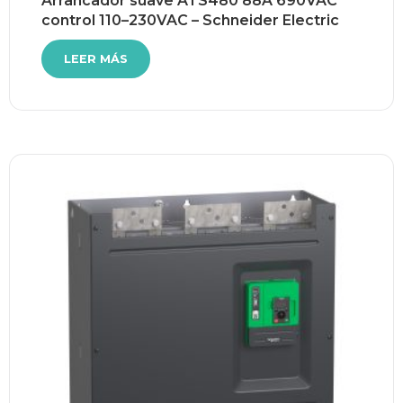
Arrancador suave ATS480 88A 690VAC
control 110–230VAC – Schneider Electric
LEER MÁS