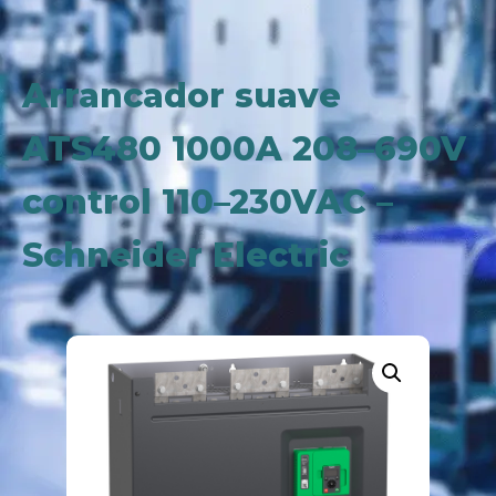
Arrancador suave
ATS480 1000A 208–690V
control 110–230VAC –
Schneider Electric