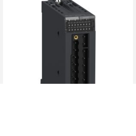
Módulo PTO 2 canales 4 entradas 24V DC
4.3mA conectores 28 PIN